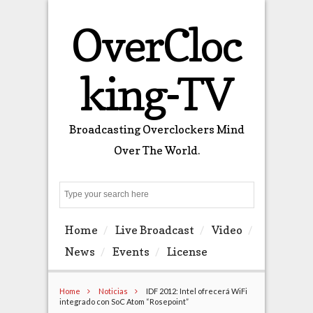
OverCloc
king-TV
Broadcasting Overclockers Mind
Over The World.
Search
Home
Live Broadcast
Video
News
Events
License
Home
Noticias
IDF 2012: Intel ofrecerá WiFi
integrado con SoC Atom “Rosepoint”