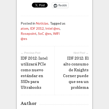
Reddit
Posted in
Noticias
. Tagged as
atom
,
IDF 2012
,
Intel @es
,
Rosepoint
,
SoC @es
,
WiFi
@es
← Previous Post
Next Post →
IDF 2012: Intel
IDF 2012: El
utilizará PCIe
alto consumo
como nuevo
de Knights
estándar en
Corner puede
SSDs para
que sea un
Ultrabooks
problema
Author