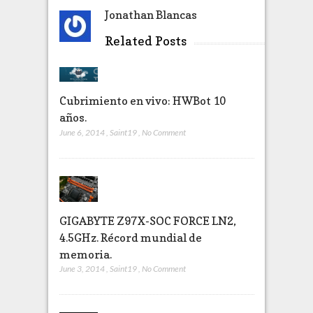
Jonathan Blancas
Related Posts
Cubrimiento en vivo: HWBot 10
años.
June 6, 2014
,
Saint19
,
No Comment
GIGABYTE Z97X-SOC FORCE LN2,
4.5GHz. Récord mundial de
memoria.
June 3, 2014
,
Saint19
,
No Comment