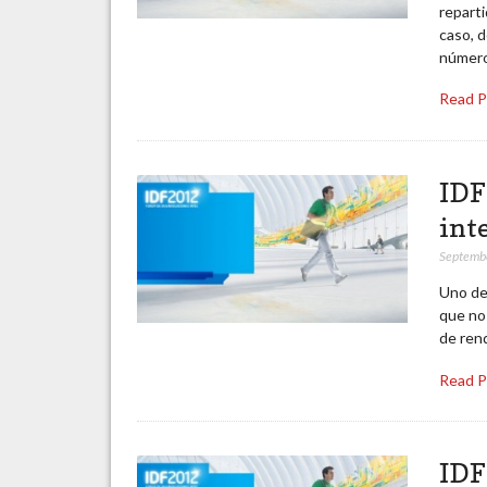
reparti
caso, 
número
Read 
IDF
int
Septemb
Uno de 
que no 
de ren
Read 
IDF