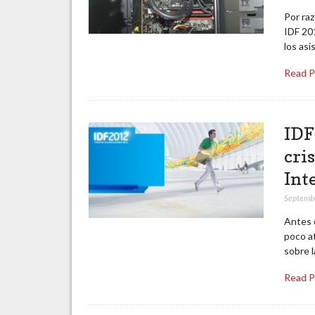
Por raz
IDF 201
los as
Read 
IDF
cris
Int
Septemb
Antes d
poco at
sobre l
Read 