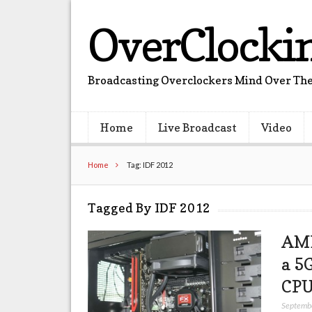
OverClocki
Broadcasting Overclockers Mind Over The
Home
Live Broadcast
Video
Home
Tag: IDF 2012
Tagged By IDF 2012
AMD
a 5
CPU
Septemb