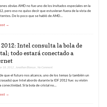
ones obvias AMD no fue uno de los invitados especiales en la
2, pero eso no quiso decir que estuvieran fuera de la vista de
istentes. De lo poco que se habló de AMD…
Post →
 2012: Intel consulta la bola de
tal; todo estará conectado a
ernet
er 18, 2012
,
Jonathan Blancas
,
No Comment
e que el futuro nos alcance, uno de los temas (y también un
rasado) que Intel abordo durante la IDF 2012 fue: su visión
a conectividad. Si la bola de cristal no…
Post →