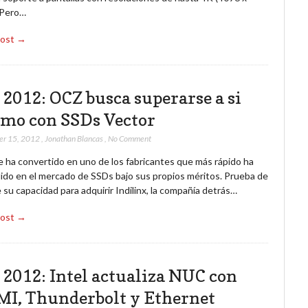
 Pero…
Post →
 2012: OCZ busca superarse a si
mo con SSDs Vector
er 15, 2012
,
Jonathan Blancas
,
No Comment
 ha convertido en uno de los fabricantes que más rápido ha
ido en el mercado de SSDs bajo sus propios méritos. Prueba de
e su capacidad para adquirir Indilinx, la compañía detrás…
Post →
 2012: Intel actualiza NUC con
I, Thunderbolt y Ethernet