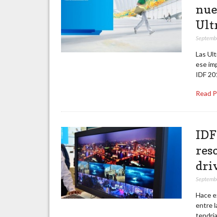
nue
Ult
Septemb
Las Ul
ese imp
IDF 20
Read 
IDF
res
dri
Septemb
Hace e
entre l
tendría