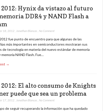
 2012: Hynix da vistazo al futuro
memoria DDR4 y NAND Flash a
nm
er 18, 2012
,
Jonathan Blancas
,
No Comment
 2012 fue punto de encuentro para que algunas de las
ías más importantes en semiconductores mostraran sus
s de tecnología en materia del nuevo estándar de memoria
 memoria NAND Flash. Fue…
Post →
 2012: El alto consumo de Knights
ner puede que sea un problema
er 17, 2012
,
Jonathan Blancas
,
No Comment
mpo de seguir recuperando la información que ha quedado