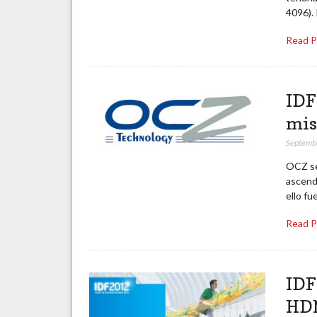
4096).
Read 
IDF
mis
Septemb
OCZ se
ascend
ello fu
Read 
IDF
HDM