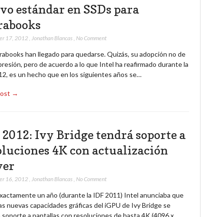
vo estándar en SSDs para
rabooks
er 17, 2012
,
Jonathan Blancas
,
No Comment
trabooks han llegado para quedarse. Quizás, su adopción no de
resión, pero de acuerdo a lo que Intel ha reafirmado durante la
12, es un hecho que en los siguientes años se…
Post →
 2012: Ivy Bridge tendrá soporte a
oluciones 4K con actualización
ver
er 16, 2012
,
Jonathan Blancas
,
No Comment
xactamente un año (durante la IDF 2011) Intel anunciaba que
as nuevas capacidades gráficas del iGPU de Ivy Bridge se
 soporte a pantallas con resoluciones de hasta 4K (4096 x