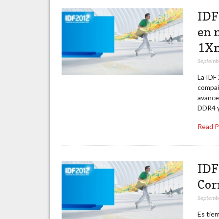
IDF
en 
1X
Septemb
La IDF
compañ
avance
DDR4 y
Read 
IDF
Cor
Septemb
Es tie