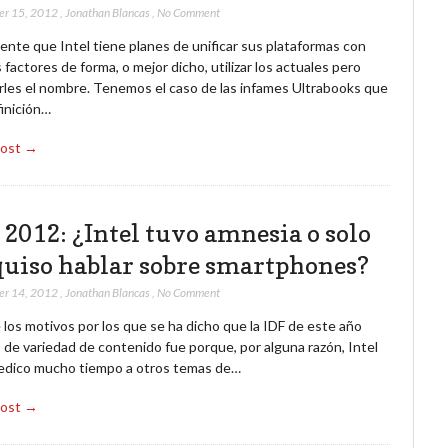
er 15, 2012
,
Jonathan Blancas
,
No Comment
ente que Intel tiene planes de unificar sus plataformas con
factores de forma, o mejor dicho, utilizar los actuales pero
rles el nombre. Tenemos el caso de las infames Ultrabooks que
finición…
Post →
 2012: ¿Intel tuvo amnesia o solo
quiso hablar sobre smartphones?
er 14, 2012
,
Jonathan Blancas
,
No Comment
los motivos por los que se ha dicho que la IDF de este año
 de variedad de contenido fue porque, por alguna razón, Intel
dedico mucho tiempo a otros temas de…
Post →