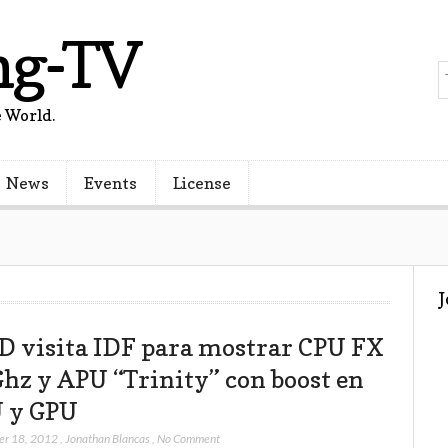
ng-TV
 World.
News
Events
License
 visita IDF para mostrar CPU FX
Ghz y APU “Trinity” con boost en
 y GPU
er 18, 2012
,
Jonathan Blancas
,
No Comment