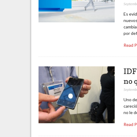
Septemb
Es evid
nuevos 
cambia
por de
Read 
IDF
no 
Septemb
Uno de 
careció
no le 
Read 