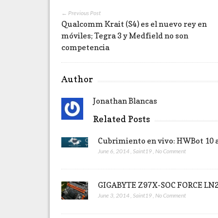
← Previous Post
Qualcomm Krait (S4) es el nuevo rey en
móviles; Tegra 3 y Medfield no son
competencia
Author
Jonathan Blancas
Related Posts
Cubrimiento en vivo: HWBot 10 
June 6, 2014
,
Saint19
,
No Comment
GIGABYTE Z97X-SOC FORCE LN2,
June 3, 2014
,
Saint19
,
No Comment