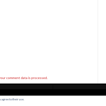
your comment data is processed.
Home
Live Broadcast
Video
News
Events
License
 agree to their use.
© OverClocking-TV 2026. Powered by
WordPress
&
FancyThemes