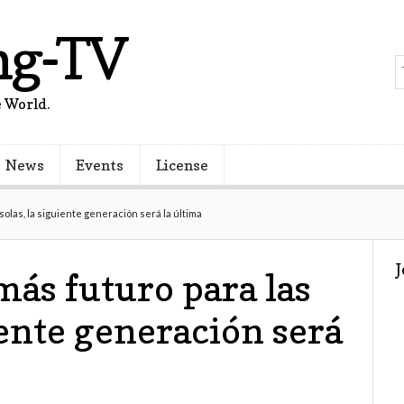
ng-TV
 World.
News
Events
License
olas, la siguiente generación será la última
ás futuro para las
iente generación será