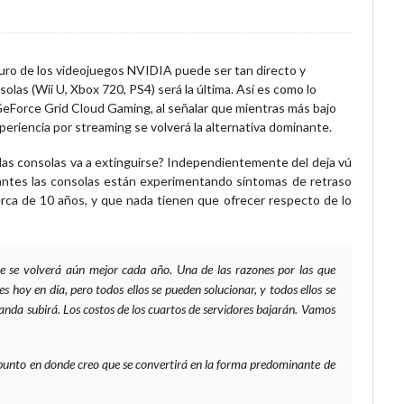
turo de los videojuegos NVIDIA puede ser tan directo y
olas (Wii U, Xbox 720, PS4) será la última. Así es como lo
 GeForce Grid Cloud Gaming, al señalar que mientras más bajo
periencia por streaming se volverá la alternativa dominante.
 las consolas va a extinguirse? Independientemente del deja vú
antes las consolas están experimentando síntomas de retraso
erca de 10 años, y que nada tienen que ofrecer respecto de lo
ue se volverá aún mejor cada año. Una de las razones por las que
 hoy en día, pero todos ellos se pueden solucionar, y todos ellos se
anda subirá. Los costos de los cuartos de servidores bajarán. Vamos
 punto en donde creo que se convertirá en la forma predominante de