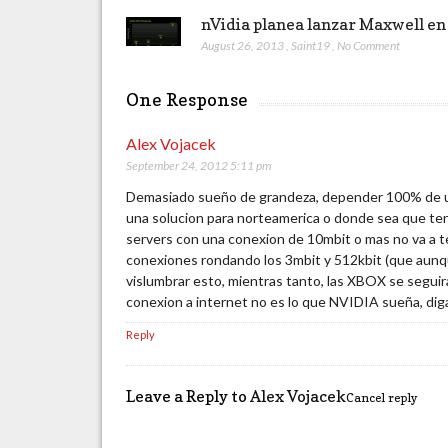
nVidia planea lanzar Maxwell en
August 26, 2013
,
Saint19
,
No Comment
One Response
Alex Vojacek
September 24, 2012 5:11 pm
Demasiado sueño de grandeza, depender 100% de un
una solucion para norteamerica o donde sea que ten
servers con una conexion de 10mbit o mas no va a 
conexiones rondando los 3mbit y 512kbit (que aunqu
vislumbrar esto, mientras tanto, las XBOX se segui
conexion a internet no es lo que NVIDIA sueña, dig
Reply
Leave a Reply to
Alex Vojacek
Cancel reply