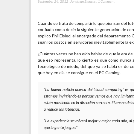
September 24, 2012
,
Jonathan Blancas
,
1 Comment
Cuando se trata de compartir lo que piensan del fu
confiado como decir: la siguiente generación de cons
explico Phil Eisled, el encargado del departamento
sean los costos en servidores inevitablemente la ex
¿Cuántas veces no han oído hablar de que la era de
que eso representa, lo cierto es que como nunca 
tecnológico de miedo, del que ya se habla es de c
que hoy en día se consigue en el PC Gaming.
“La buena noticia acerca del ‘cloud computing’ es q
estamos invirtiendo es porque vemos que hay limitantes
están moviendo en la dirección correcta. El ancho de b
a reducir las latencias.
“La experiencia se volverá mejor y mejor cada año, al
que la gente juegue.”