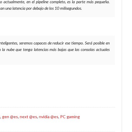
ro actualmente, en el pipeline completo, es la parte más pequeña.
n una latencia por debajo de los 10 milisegundos.
teligentes, seremos capaces de reducir ese tiempo. Será posible en
 la nube que tenga latencias más bajas que las consolas actuales
g
,
gen @es
,
next @es
,
nvidia @es
,
PC gaming