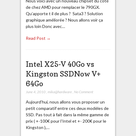
Nous voici avec un nouveau chipset du côté
de chez AMD pour remplacer le 790GX.
Qu’apporte t il de plus ? Sata3 ? Solution
graphique améliorée ? Nous allons voir ça
plus loin Donc avec…
Read Post →
Intel X25-V 40Go vs
Kingston SSDNow V+
64Go
June 4, 2010
,
mika@hardware
,
No Comment
Aujourd’hui, nous allons vous proposer un
petit comparatif entre ces deux modèles de
SSD. Pas tout à fait dans la même gamme de
prix ( +-100€ pour l’Intel et +- 200€ pour le
Kingston ),…