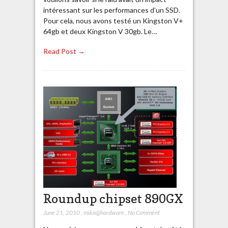
intéressant sur les performances d’un SSD.
Pour cela, nous avons testé un Kingston V+
64gb et deux Kingston V 30gb. Le…
Read Post →
Roundup chipset 890GX
June 21, 2010
,
mika@hardware
,
No Comment