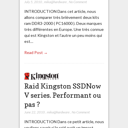
July 5, 2010
,
mika@hardware
,
No Comment
INTRODUCTION Dans cet article, nous
allons comparer très brièvement deux kits
ram DDR3-2000 ( PC16000 ). Deux marques
très différentes en Europe. Une très connue
qui est Kingston et l’autre un peu moins qui
est…
Read Post →
Raid Kingston SSDNow
V series. Performant ou
pas ?
June 22, 2010
,
mika@hardware
,
No Comment
INTRODUCTION Dans ce petit article, nous
voulions savoir si le raid avait un impact