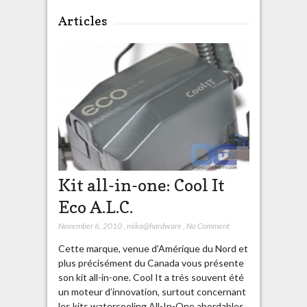
Articles
Kit all-in-one: Cool It
Eco A.L.C.
November 6, 2010
,
mika@hardware
,
No Comment
Cette marque, venue d’Amérique du Nord et
plus précisément du Canada vous présente
son kit all-in-one. Cool It a trés souvent été
un moteur d’innovation, surtout concernant
les kits watercooling All-In-One abordables.