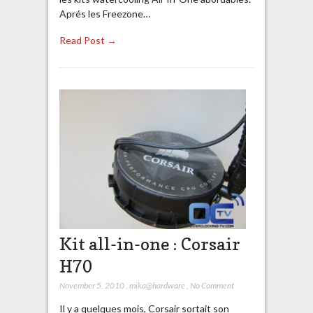
Aprés les Freezone…
Read Post →
Kit all-in-one : Corsair
H70
November 5, 2010
,
mika@hardware
,
No Comment
Il y a quelques mois, Corsair sortait son